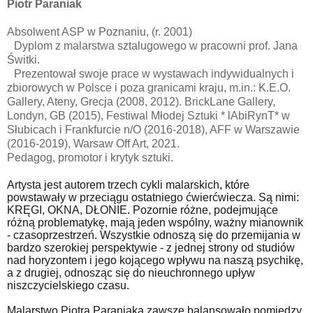
Piotr Paraniak
Absolwent ASP w Poznaniu, (r. 2001)
Dyplom z malarstwa sztalugowego w pracowni prof. Jana
Świtki.
Prezentował swoje prace w wystawach indywidualnych i
zbiorowych w Polsce i poza granicami kraju, m.in.: K.E.O.
Gallery, Ateny, Grecja (2008, 2012). BrickLane Gallery,
Londyn, GB (2015), Festiwal Młodej Sztuki * lAbiRynT* w
Słubicach i Frankfurcie n/O (2016-2018), AFF w Warszawie
(2016-2019), Warsaw Off Art, 2021.
Pedagog, promotor i krytyk sztuki.
Artysta jest autorem trzech cykli malarskich, które
powstawały w przeciągu ostatniego ćwierćwiecza. Są nimi:
KRĘGI, OKNA, DŁONIE. Pozornie różne, podejmujące
różną problematykę, mają jeden wspólny, ważny mianownik
- czasoprzestrzeń. Wszystkie odnoszą się do przemijania w
bardzo szerokiej perspektywie - z jednej strony od studiów
nad horyzontem i jego kojącego wpływu na naszą psychikę,
a z drugiej, odnosząc się do nieuchronnego upływ
niszczycielskiego czasu.
Malarstwo Piotra Paraniaka zawsze balansowało pomiędzy