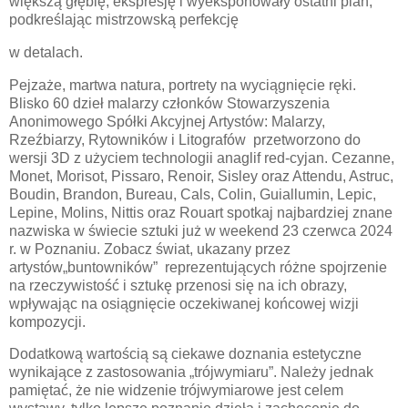
większą głębię, ekspresję i wyeksponowały ostatni plan,
podkreślając mistrzowską perfekcję
w detalach.
Pejzaże, martwa natura, portrety na wyciągnięcie ręki.
Blisko 60 dzieł malarzy członków Stowarzyszenia
Anonimowego Spółki Akcyjnej Artystów: Malarzy,
Rzeźbiarzy, Rytowników i Litografów przetworzono do
wersji 3D z użyciem technologii anaglif red-cyjan. Cezanne,
Monet, Morisot, Pissaro, Renoir, Sisley oraz Attendu, Astruc,
Boudin, Brandon, Bureau, Cals, Colin, Guiallumin, Lepic,
Lepine, Molins, Nittis oraz Rouart spotkaj najbardziej znane
nazwiska w świecie sztuki już w weekend 23 czerwca 2024
r. w Poznaniu. Zobacz świat, ukazany przez
artystów„buntowników” reprezentujących różne spojrzenie
na rzeczywistość i sztukę przenosi się na ich obrazy,
wpływając na osiągnięcie oczekiwanej końcowej wizji
kompozycji.
Dodatkową wartością są ciekawe doznania estetyczne
wynikające z zastosowania „trójwymiaru”. Należy jednak
pamiętać, że nie widzenie trójwymiarowe jest celem