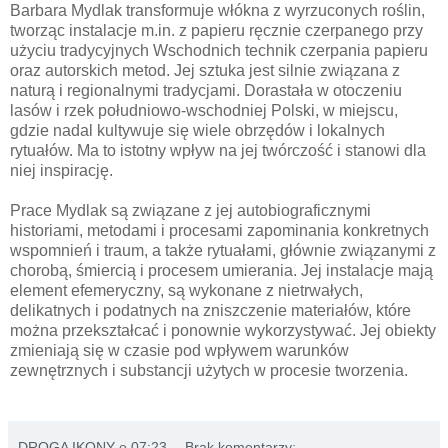
Barbara Mydlak transformuje włókna z wyrzuconych roślin,
tworząc instalacje m.in. z papieru ręcznie czerpanego przy
użyciu tradycyjnych Wschodnich technik czerpania papieru
oraz autorskich metod. Jej sztuka jest silnie związana z
naturą i regionalnymi tradycjami. Dorastała w otoczeniu
lasów i rzek południowo-wschodniej Polski, w miejscu,
gdzie nadal kultywuje się wiele obrzędów i lokalnych
rytuałów. Ma to istotny wpływ na jej twórczość i stanowi dla
niej inspirację.
Prace Mydlak są związane z jej autobiograficznymi
historiami, metodami i procesami zapominania konkretnych
wspomnień i traum, a także rytuałami, głównie związanymi z
chorobą, śmiercią i procesem umierania. Jej instalacje mają
element efemeryczny, są wykonane z nietrwałych,
delikatnych i podatnych na zniszczenie materiałów, które
można przekształcać i ponownie wykorzystywać. Jej obiekty
zmieniają się w czasie pod wpływem warunków
zewnętrznych i substancji użytych w procesie tworzenia.
DROGA IKONY
o
07:23
Brak komentarzy: