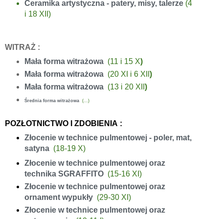
Ceramika artystyczna - patery, misy, talerze
(4
i 18 XII)
WITRAŻ
:
Mała forma witrażowa
(11 i 15 X
)
Mała forma witrażowa
(20 XI i 6 XII
)
Mała forma witrażowa
(13 i 20 XII
)
Średnia forma witrażowa
(...)
POZŁOTNICTWO I ZDOBIENIA
:
Złocenie w technice pulmentowej - poler, mat,
satyna
(18-19 X)
Złocenie w technice pulmentowej oraz
technika SGRAFFITO
(
15-16 XI)
Złocenie w technice pulmentowej oraz
ornament wypukły
(29-30 XI)
Złocenie w technice pulmentowej oraz