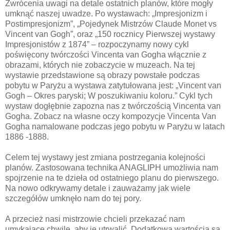
Zwrócenia uwagi na detale ostatnich planów, które mogły
umknąć naszej uwadze. Po wystawach: „Impresjonizm i
Postimpresjonizm”, „Pojedynek Mistrzów Claude Monet vs
Vincent van Gogh”, oraz „150 rocznicy Pierwszej wystawy
Impresjonistów z 1874” – rozpoczynamy nowy cykl
poświęcony twórczości Vincenta van Gogha włącznie z
obrazami, których nie zobaczycie w muzeach. Na tej
wystawie przedstawione są obrazy powstałe podczas
pobytu w Paryżu a wystawa zatytułowana jest: „Vincent van
Gogh – Okres paryski; W poszukiwaniu koloru.” Cykl tych
wystaw dogłębnie zapozna nas z twórczością Vincenta van
Gogha. Zobacz na własne oczy kompozycje Vincenta Van
Gogha namalowane podczas jego pobytu w Paryżu w latach
1886 -1888.
Celem tej wystawy jest zmiana postrzegania kolejności
planów. Zastosowana technika ANAGLIPH umożliwia nam
spojrzenie na te dzieła od ostatniego planu do pierwszego.
Na nowo odkrywamy detale i zauważamy jak wiele
szczegółów umknęło nam do tej pory.
A przecież nasi mistrzowie chcieli przekazać nam
umykające chwile, aby je utrwalić. Dodatkową wartością są