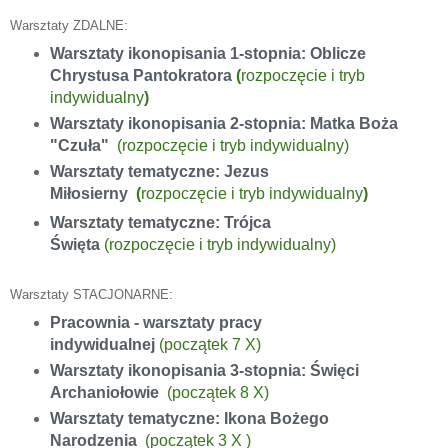
Warsztaty ZDALNE:
Warsztaty ikonopisania 1-stopnia: Oblicze
Chrystusa Pantokratora
(
rozpoczęcie i
tryb
indywidualny
)
Warsztaty ikonopisania 2-stopnia: Matka Boża
"Czuła"
(rozpoczęcie i tryb indywidualny)
Warsztaty tematyczne: Jezus
Miłosierny
(
rozpoczęcie i tryb indywidualny
)
W
arsztaty tematyczne: Trójca
Święta
(
rozpoczęcie i tryb indywidualny
)
Warsztaty STACJONARNE:
Pracownia - w
arsztaty pracy
indywidualnej
(początek 7 X)
Warsztaty ikonopisania 3-stopnia: Święci
Archaniołowie
(
początek
8 X)
Warsztaty tematyczne: Ikona Bożego
Narodzenia
(
początek
3 X )