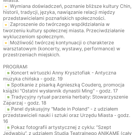
Miasta.
Wymiana doświadczeń, poznanie bliższe kultury Chin,
historii, tradycji, języka, nawiązanie relacji między
przedstawicielami poznańskich społeczności.
Zaproszenie do twórczego współdziałania w
tworzeniu kultury społecznej miasta. Przeciwdziałanie
wykluczeniom społecznym.
Możliwość twórczej kontynuacji o charakterze
warsztatowym (koncerty, wystawy, performance) w
przestrzeniach miejskich.
PROGRAM:
Koncert wirtuozki Anny Krysztofiak - Antyczna
muzyka chińska - godz. 19
Spotkanie z pisarką Agnieszką Couderq, promocja
książki "Ostatni wysłannik dynastii Ming" - godz. 17
Tradycyjny rytuał parzenia herbaty: Stowarzyszenie
Zaparzaj - godz. 18
Panel dyskusyjny "Made in Poland" - z udziałem
przedstawicieli nauki i sztuki oraz Urzędu Miasta - godz.
16
Pokaz fotografii artystycznej z cyklu: “Szept
Jedwabiu”, z udziałem Studia Teatralnego ANIKAME (cały