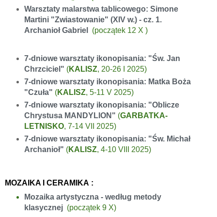
Warsztaty malarstwa tablicowego: Simone
Martini "Zwiastowanie" (XIV w.) - cz. 1.
Archanioł Gabriel
(
początek
12 X )
7-dniowe warsztaty ikonopisania: "Św. Jan
Chrzciciel"
(
KALISZ
, 20-26 I 2025)
7-dniowe warsztaty ikonopisania: Matka Boża
"Czuła"
(
KALISZ
, 5-11 V 2025)
7-dniowe warsztaty ikonopisania: "Oblicze
Chrystusa MANDYLION"
(
GARBATKA-
LETNISKO
, 7-14 VII 2025)
7-dniowe warsztaty ikonopisania: "Św. Michał
Archanioł"
(
KALISZ
, 4-10 VIII 2025)
MOZAIKA I CERAMIKA
:
Mozaika artystyczna - według metody
klasycznej
(początek 9 X)