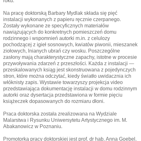
roku.
Na pracę doktorską Barbary Mydlak składa się pięć
instalacji wykonanych z papieru ręcznie czerpanego.
Zostały wykonane ze specyficznych materiałów
nawiązujących do konkretnych pomieszczeń domu
rodzinnego i wspomnień autorki m.in. z celulozy
pochodzącej z igieł sosnowych, kwiatów piwonii, mieszanek
ziołowych, lnianych ubrań czy wosku. Poszczególne
zasłony mają charakterystyczne zapachy, istotne w procesie
przywoływania zdarzeń z przeszłości. Każda z instalacji —
przeskalowanych ksiąg jest skonstruowana z pojedynczych
stron, które można odczytać, kiedy światło uwidacznia ich
włóknisty zapis. Wystawie towarzyszy projekcja video
przedstawiająca dokumentację instalacji w domu rodzinnym
autorki oraz dysertacja przedstawiona w formie pięciu
książeczek dopasowanych do rozmiaru dłoni.
Praca doktorska została zrealizowana na Wydziale
Malarstwa i Rysunku Uniwersytetu Artystycznego im. M.
Abakanowicz w Poznaniu.
Promotorką pracy doktorskiej jest prof. dr hab. Anna Goebel.