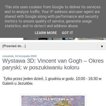
This site uses cookies from Google to deliver its services
and to analyze traffic. Your IP address and user-agent are
shared with Google along with performance and security
metrics to ensure quality of service, generate usage
statistics, and to detect and address abuse.
LEARN MORE
GOT IT
▼
czwartek, 14 listopada 2024
Wystawa 3D: Vincent van Gogh – Okres
paryski; w poszukiwaniu koloru
Tylko przez jeden dzień, 1 grudnia w godz. 10:00 - 16:30 w
Galerii u Jezuitów.