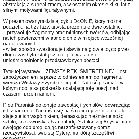
abstrakcją a surrealizmem, a w ostatnim okresie kilku lat z
silnymi motywami figuratywnymi.
W prezentowanym dzisiaj cyklu DŁONIE, który można
podzielić na trzy fazy, artysta prezentuje dwie ostatnie:
- przywołuje fragmenty prac minionych twórców, odbijając
na ich powierzchni własne dłonie w miejsce wcześniej
namalowanych.
- w ten sposób kwestionuje i stawia na głowie to, co przez
długi czas było istotą sztuki, tj. utrwalanie i
unieśmiertelnienie przedstawianych postaci.
Tytuł tej wystawy - ZEMSTA RĘKI ŚMIERTELNEJ - jest
zapożyczeniem, a przez to odniesieniem do fragmentu
wiersza Wisławy Szymborskiej pt. „Radość pisania”, w
którym noblistka podkreśla ocalającą rolę poezji nad
czasem i przemijaniem.
Piotr Paraniak dokonuje trawestacji tych słów, odwracając
ich znaczenie. Nie mści się na śmierci i przemijaniu, ale
staje się ich wspólnikiem, demaskując nieśmiertelność
sztuki, jako swoisty fałsz i obłudę. Sztuka, wg Artysty, mami
swojego odbiorcę, dając mu zafałszowany obraz
rzeczywistości, swoistą Cyterę, na którą szczęśliwi
odpływają.