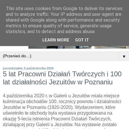
This site uses cookies from Google to deliver its services
and to analyze traffic. Your IP address and user-agent are
shared with Google along with performance and security
metrics to ensure quality of service, generate usage
statistics, and to detect and address abuse.
LEARN MORE
GOT IT
▼
poniedziałek, 5 października 2020
5 lat Pracowni Działań Twórczych i 100
lat działalności Jezuitów w Poznaniu
4 października 2020 r. w Galerii u Jezuitów miała miejsce
kulminacja obchodów 100. rocznicy powrotu i działalności
Jezuitów w Poznaniu (1920-2020). Wydarzeniem, które
uświetniło te obchody była wystawa przygotowana na
okazję 5-lecia istnienia Pracowni Działań Twórczych,
działającej przy Galerii u Jezuitów. Na wystawie zostało