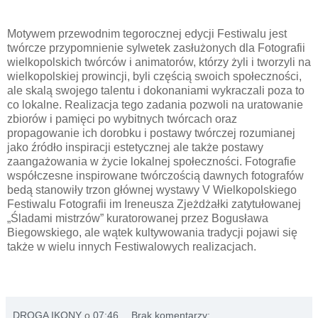
Motywem przewodnim tegorocznej edycji Festiwalu jest
twórcze przypomnienie sylwetek zasłużonych dla Fotografii
wielkopolskich twórców i animatorów, którzy żyli i tworzyli na
wielkopolskiej prowincji, byli częścią swoich społeczności,
ale skalą swojego talentu i dokonaniami wykraczali poza to
co lokalne. Realizacja tego zadania pozwoli na uratowanie
zbiorów i pamięci po wybitnych twórcach oraz
propagowanie ich dorobku i postawy twórczej rozumianej
jako źródło inspiracji estetycznej ale także postawy
zaangażowania w życie lokalnej społeczności. Fotografie
współczesne inspirowane twórczością dawnych fotografów
bedą stanowiły trzon głównej wystawy V Wielkopolskiego
Festiwalu Fotografii im Ireneusza Zjeżdżałki zatytułowanej
„Śladami mistrzów” kuratorowanej przez Bogusława
Biegowskiego, ale wątek kultywowania tradycji pojawi się
także w wielu innych Festiwalowych realizacjach.
DROGA IKONY
o
07:46
Brak komentarzy: