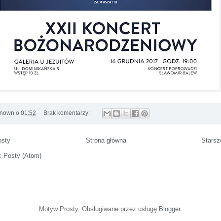
nown
o
01:52
Brak komentarzy:
osty
Strona główna
Starsz
j:
Posty (Atom)
Motyw Prosty. Obsługiwane przez usługę
Blogger
.