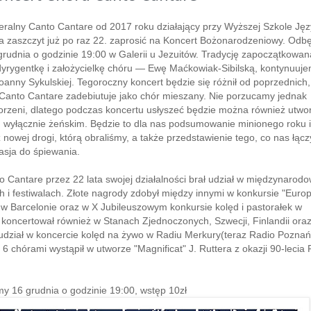
ralny Canto Cantare od 2017 roku działający przy Wyższej Szkole Ję
 zaszczyt już po raz 22. zaprosić na Koncert Bożonarodzeniowy. Odb
grudnia o godzinie 19:00 w Galerii u Jezuitów. Tradycję zapoczątkowan
dyrygentkę i założycielkę chóru — Ewę Maćkowiak-Sibilską, kontynuuj
oanny Sykulskiej. Tegoroczny koncert będzie się różnił od poprzednich,
Canto Cantare zadebiutuje jako chór mieszany. Nie porzucamy jednak
orzeni, dlatego podczas koncertu usłyszeć będzie można również utwo
 wyłącznie żeńskim. Będzie to dla nas podsumowanie minionego roku i
nowej drogi, którą obraliśmy, a także przedstawienie tego, co nas łąc
asja do śpiewania.
 Cantare przez 22 lata swojej działalności brał udział w międzynarod
 i festiwalach. Złote nagrody zdobył między innymi w konkursie "Euro
 w Barcelonie oraz w X Jubileuszowym konkursie kolęd i pastorałek w
koncertował również w Stanach Zjednoczonych, Szwecji, Finlandii oraz
 udział w koncercie kolęd na żywo w Radiu Merkury(teraz Radio Poznań
 6 chórami wystąpił w utworze "Magnificat" J. Ruttera z okazji 90-lecia
y 16 grudnia o godzinie 19:00, wstęp 10zł