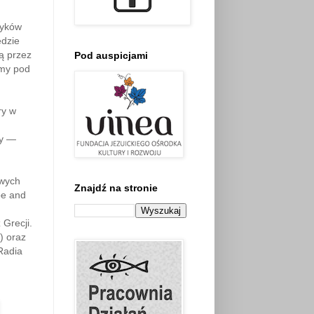
zyków
ędzie
ą przez
Pod auspicjami
emy pod
ry w
zy —
owych
Znajdź na stronie
pe and
 Grecji.
) oraz
 Radia