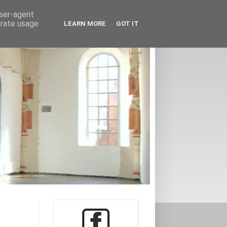
user-agent
erate usage
LEARN MORE
GOT IT