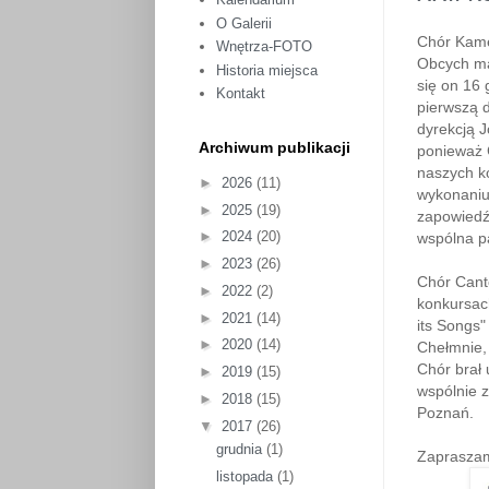
O Galerii
Chór Kame
Wnętrza-FOTO
Obcych ma
Historia miejsca
się on 16 
Kontakt
pierwszą 
dyrekcją J
Archiwum publikacji
ponieważ 
naszych k
►
2026
(11)
wykonaniu
►
2025
(19)
zapowiedź 
►
2024
(20)
wspólna p
►
2023
(26)
Chór Canto
►
2022
(2)
konkursach
►
2021
(14)
its Songs"
►
2020
(14)
Chełmnie, 
Chór brał
►
2019
(15)
wspólnie z
►
2018
(15)
Poznań.
▼
2017
(26)
grudnia
(1)
Zapraszam
listopada
(1)