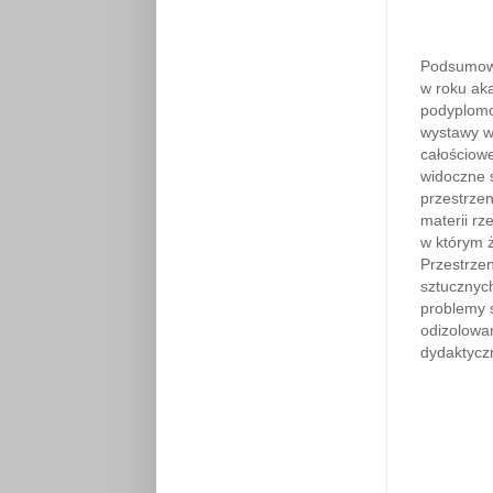
Podsumowa
w roku aka
podyplomow
wystawy w
całościowe
widoczne s
przestrzen
materii rz
w którym 
Przestrze
sztucznyc
problemy s
odizolowan
dydaktyczn