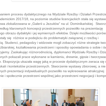
niem procesu dydaktycznego na Wydziale Rzeźby i Działań Przestrz
demickim 2017/18, na poziomie studiów licencjackich stała się wystaw
a zlokalizowana w „Galerii u Jezuitów” na ul. Dominikańskiej. Stworz
edług klarownych koncepcji przestrzennych pozwoliło na prezentację
go obrazu dydaktyki i jej wymiernych efektów. Dzięki możliwości poró
tały się różnice w podejściu do problematyki związanej z rzeźbą i
ią. Studenci, pedagodzy i widzowie mogli zobaczyć różne strategie two
eźbiarskiej, kształtowania przestrzeni i sposoby opowiadania o sobie i ś
żyjemy. Zaskakując różnorodnością, dyplomanci Wydziału Rzeźby i Dzi
nnych pokazali prace wykonane w kamieniu, drewnie, gipsie i tworzywa
h. Ekspozycja ukazała wagę jaką w procesie dydaktycznym zwraca się 
kali i kontekstów przestrzennych. Stworzenie wystawy zbiorowej, a nie
ych prezentacji indywidualnych pozwoliło na wykreowanie atrakcyjnej
ie i społecznie przestrzeni wspólnej jako przestrzeni negocjacji i komp