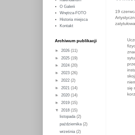
O Galerii
19 czerwca
Wnętrza-FOTO
Artystyczn
Historia miejsca
zatytułow
Kontakt
Ucz
Archiwum publikacji
fiz
►
2026
(11)
znac
sytu
►
2025
(19)
prz
►
2024
(20)
inst
►
2023
(26)
skoj
►
2022
(2)
niem
►
2021
(14)
się
kor
►
2020
(14)
►
2019
(15)
▼
2018
(15)
listopada
(2)
października
(2)
września
(2)