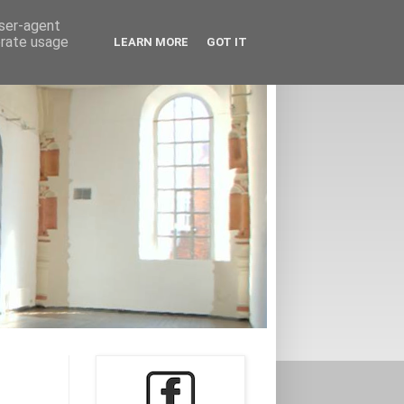
user-agent
erate usage
LEARN MORE
GOT IT