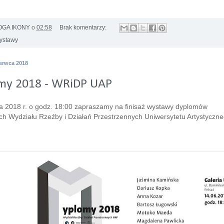
GA IKONY
o
02:58
Brak komentarzy:
ystawy
zerwca 2018
my 2018 - WRiDP UAP
a 2018 r. o godz. 18:00 zapraszamy na finisaż wystawy dyplomów
ich Wydziału Rzeźby i Działań Przestrzennych Uniwersytetu Artystyczn