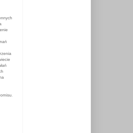
ennych
a
enie
wnań
rzenia
wiecie
ałań
ch
na
romisu.