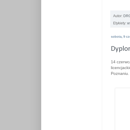
Autor:
DRO
Etykiety:
w
sobota, 9 c
Dyplo
14 czerwc
licencjack
Poznaniu.