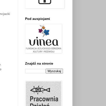
ncjacki
Pod auspicjami
Znajdź na stronie
ę
e