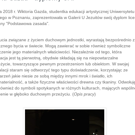
 2018 r. Wiktoria Gazda, studentka edukacji artystycznej Uniwersytetu
ego w Poznaniu, zaprezentowała w Galerii U Jezuitów swój dyplom lice
any "Podstawowa zasada".
ucia związane z życiem duchowym jednostki, wyrastają bezpośrednio z
ycznego bycia w świecie. Mogą zawierać w sobie również symboliczne
zenie jego materialnych właściwości. Niezależnie od tego, która
acja jest tą pierwotną, obydwie składają się na niepowtarzalne
eżycie, towarzyszące pewnym przestrzeniom lub obiektom. W swojej
alacji staram się odtworzyć tego typu doświadczenie, korzystając ze
arzeń jakie niesie ze sobą między innymi mrok i światło, ich
aterialność, a także fizyczne właściwości drewna czy tkaniny. Odwołuj
 również do symboli spotykanych w różnych kulturach, mających wspóln
zenie w głęboko duchowym przeżyciu. (
Opis pracy
)