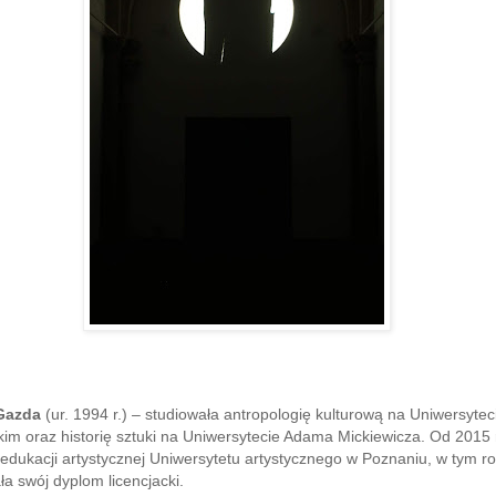
 Gazda
(ur. 1994 r.) – studiowała antropologię kulturową na Uniwersytec
kim oraz historię sztuki na Uniwersytecie Adama Mickiewicza. Od 2015 
edukacji artystycznej Uniwersytetu artystycznego w Poznaniu, w tym r
ła swój dyplom licencjacki.