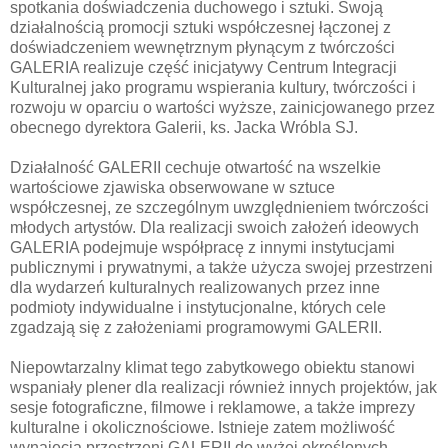
spotkania doświadczenia duchowego i sztuki. Swoją
działalnością promocji sztuki współczesnej łączonej z
doświadczeniem wewnętrznym płynącym z twórczości
GALERIA realizuje część inicjatywy Centrum Integracji
Kulturalnej jako programu wspierania kultury, twórczości i
rozwoju w oparciu o wartości wyższe, zainicjowanego przez
obecnego dyrektora Galerii, ks. Jacka Wróbla SJ.
Działalność GALERII cechuje otwartość na wszelkie
wartościowe zjawiska obserwowane w sztuce
współczesnej, ze szczególnym uwzględnieniem twórczości
młodych artystów. Dla realizacji swoich założeń ideowych
GALERIA podejmuje współpracę z innymi instytucjami
publicznymi i prywatnymi, a także użycza swojej przestrzeni
dla wydarzeń kulturalnych realizowanych przez inne
podmioty indywidualne i instytucjonalne, których cele
zgadzają się z założeniami programowymi GALERII.
Niepowtarzalny klimat tego zabytkowego obiektu stanowi
wspaniały plener dla realizacji również innych projektów, jak
sesje fotograficzne, filmowe i reklamowe, a także imprezy
kulturalne i okolicznościowe. Istnieje zatem możliwość
wynajęcia przestrzeni GALERII do wyżej określonych