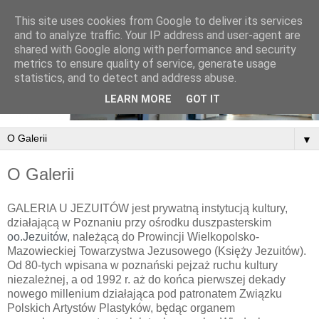
This site uses cookies from Google to deliver its services
and to analyze traffic. Your IP address and user-agent are
shared with Google along with performance and security
metrics to ensure quality of service, generate usage
statistics, and to detect and address abuse.
LEARN MORE
GOT IT
▼
O Galerii
GALERIA U JEZUITÓW jest prywatną instytucją kultury,
działającą w Poznaniu przy ośrodku duszpasterskim
oo.Jezuitów
, należącą do Prowincji Wielkopolsko-
Mazowieckiej Towarzystwa Jezusowego (Księży Jezuitów).
Od 80-tych wpisana w poznański pejzaż ruchu kultury
niezależnej, a od 1992 r. aż do końca pierwszej dekady
nowego millenium działająca pod patronatem Związku
Polskich Artystów Plastyków, będąc organem