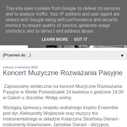
This site uses cookies from Google to deliver its services
and to analyze traffic. Your IP address and user-agent are
shared with Google along with performance and security
metrics to ensure quality of service, generate usage
statistics, and to detect and address abuse.
LEARN MORE
GOT IT
▼
sobota, 5 kwietnia 2025
Koncert Muzyczne Rozważania Pasyjne
Zapraszamy serdecznie na koncert Muzyczne Rozważania
Pasyjne w Wielki Poniedziałek 14 kwietnia o godzinie 19.00
w Galerii u Jezuitów. Wstęp wolny.
Wystąpią śpiewacy zespołu wokalnego Inspiro Ensemble
pod dyr. Aleksandry Wojtaszek oraz muzycy trio
instrumentalnego w składzie Katarzyna Stroińska-Sierant -
instrumenty klawiszowe, Jarosław Sierant - skrzypce,