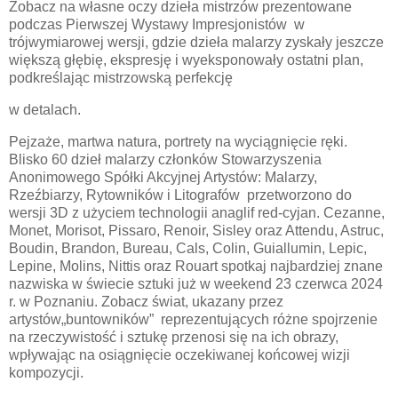
Zobacz na własne oczy dzieła mistrzów prezentowane
podczas Pierwszej Wystawy Impresjonistów w
trójwymiarowej wersji, gdzie dzieła malarzy zyskały jeszcze
większą głębię, ekspresję i wyeksponowały ostatni plan,
podkreślając mistrzowską perfekcję
w detalach.
Pejzaże, martwa natura, portrety na wyciągnięcie ręki.
Blisko 60 dzieł malarzy członków Stowarzyszenia
Anonimowego Spółki Akcyjnej Artystów: Malarzy,
Rzeźbiarzy, Rytowników i Litografów przetworzono do
wersji 3D z użyciem technologii anaglif red-cyjan. Cezanne,
Monet, Morisot, Pissaro, Renoir, Sisley oraz Attendu, Astruc,
Boudin, Brandon, Bureau, Cals, Colin, Guiallumin, Lepic,
Lepine, Molins, Nittis oraz Rouart spotkaj najbardziej znane
nazwiska w świecie sztuki już w weekend 23 czerwca 2024
r. w Poznaniu. Zobacz świat, ukazany przez
artystów„buntowników” reprezentujących różne spojrzenie
na rzeczywistość i sztukę przenosi się na ich obrazy,
wpływając na osiągnięcie oczekiwanej końcowej wizji
kompozycji.