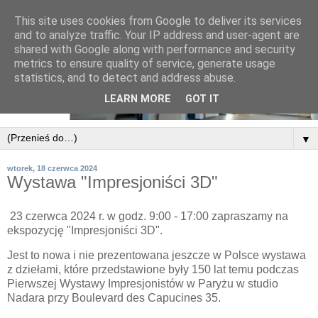
This site uses cookies from Google to deliver its services
and to analyze traffic. Your IP address and user-agent are
shared with Google along with performance and security
metrics to ensure quality of service, generate usage
statistics, and to detect and address abuse.
LEARN MORE
GOT IT
▼
wtorek, 18 czerwca 2024
Wystawa "Impresjoniści 3D"
23 czerwca 2024 r. w godz. 9:00 - 17:00 zapraszamy na
ekspozycję "Impresjoniści 3D".
Jest to nowa i nie prezentowana jeszcze w Polsce wystawa
z dziełami, które przedstawione były 150 lat temu podczas
Pierwszej Wystawy Impresjonistów w Paryżu w studio
Nadara przy Boulevard des Capucines 35.