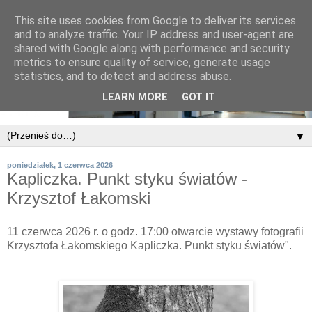
This site uses cookies from Google to deliver its services
and to analyze traffic. Your IP address and user-agent are
shared with Google along with performance and security
metrics to ensure quality of service, generate usage
statistics, and to detect and address abuse.
LEARN MORE
GOT IT
▼
poniedziałek, 1 czerwca 2026
Kapliczka. Punkt styku światów -
Krzysztof Łakomski
11 czerwca 2026 r. o godz. 17:00 otwarcie wystawy fotografii
Krzysztofa Łakomskiego Kapliczka. Punkt styku światów".