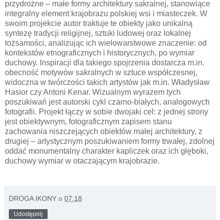
przydrożne – małe formy architektury sakralnej, stanowiące
integralny element krajobrazu polskiej wsi i miasteczek. W
swoim projekcie autor traktuje te obiekty jako unikalną
syntezę tradycji religijnej, sztuki ludowej oraz lokalnej
tożsamości, analizując ich wielowarstwowe znaczenie: od
kontekstów etnograficznych i historycznych, po wymiar
duchowy. Inspiracji dla takiego spojrzenia dostarcza m.in.
obecność motywów sakralnych w sztuce współczesnej,
widoczna w twórczości takich artystów jak m.in. Władysław
Hasior czy Antoni Kenar. Wizualnym wyrazem tych
poszukiwań jest autorski cykl czarno-białych, analogowych
fotografii. Projekt łączy w sobie dwojaki cel: z jednej strony
jest obiektywnym, fotograficznym zapisem stanu
zachowania niszczejących obiektów małej architektury, z
drugiej – artystycznym poszukiwaniem formy trwałej, zdolnej
oddać monumentalny charakter kapliczek oraz ich głęboki,
duchowy wymiar w otaczającym krajobrazie.
DROGA IKONY
o
07:18
Udostępnij