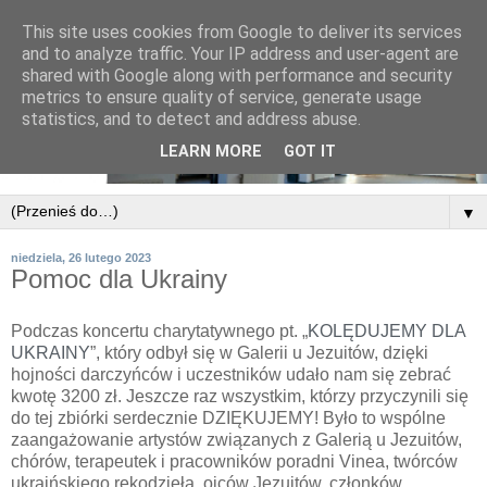
This site uses cookies from Google to deliver its services
and to analyze traffic. Your IP address and user-agent are
shared with Google along with performance and security
metrics to ensure quality of service, generate usage
statistics, and to detect and address abuse.
LEARN MORE
GOT IT
▼
niedziela, 26 lutego 2023
Pomoc dla Ukrainy
Podczas koncertu charytatywnego pt. „
KOLĘDUJEMY DLA
UKRAINY
”, który odbył się w Galerii u Jezuitów, dzięki
hojności darczyńców i uczestników udało nam się zebrać
kwotę 3200 zł. Jeszcze raz wszystkim, którzy przyczynili się
do tej zbiórki serdecznie DZIĘKUJEMY! Było to wspólne
zaangażowanie artystów związanych z Galerią u Jezuitów,
chórów, terapeutek i pracowników poradni Vinea, twórców
ukraińskiego rękodzieła, ojców Jezuitów, członków