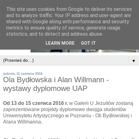
This site uses cookies from Google to deliver its services
and to analyze traffic. Your IP address and user-agent are
shared with Google along with performance and security
metrics to ensure quality of service, generate usage
statistics, and to detect and address abuse.
LEARN MORE
GOT IT
▼
sobota, 11 czerwca 2016
Ola Bydłowska i Alan Willmann -
wystawy dyplomowe UAP
Od 13 do 15 czerwca 2016 r.
w Galerii U Jezuitów zostaną
zaprezentowane projekty dyplomowe dwojga studentów
Uniwersytetu Artystycznego w Poznaniu - Oli Bydłowskiej i
Alana Willmanna.