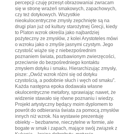
percepcji czuję przesyt obrazowania i zwracam
się w stronę wrażeń smakowych, zapachowych,
czy też dotykowych. Wszystkie
nieokulocentryczne zmysły zepchnięte są na
drugi plan już od kultury starożytnej Grecji, kiedy
to Platon wzrok określa jako najbardziej
pożyteczny ze zmysłów, z kolei Arystoteles mówi
o wzroku jako o zmyśle jasnym i czystym. Jego
czystość wiąże się z niebezpośrednim
poznaniem świata, pozbawionym zwierzęcości,
przeciwnie do bezpośredniego kontaktu
zmysłem dotyku i smaku. Hierarchizując zmysły,
pisze: „Owóż wzrok różni się od dotyku
czystością, a podobnie słuch i węch od smaku”.
Każda następna epoka dodawała własne
okulocentryczne metafory, sprawiając nawet, że
widzenie stawało się równe poznaniu i wiedzy.
Projekt artystyczny będący moim dyplomem to
powrót do odbierania świata za pomocą zmysłów
innych niż wzrok. Na wystawie prezentuję
obiekty – bezbarwne, nieczytelne w formie, ale
bogate w smak i zapach, mające swój związek z