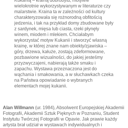
Kukanią – krainą dobrobytu, motywie
wielokrotnie wykorzystywanym w literaturze czy
malarstwie. Kraina ta w zależności od kultury
charakteryzowała się rożnorodną obfitością
jedzenia, i tak na przykład domy zbudowane były
z sardynek, mięsa lub ciasta, rzeki płynęły
winem, miodem i mlekiem. Chciałabym
wykorzystać motyw Kukanii i stworzyć własną
krainę, w której znane nam obiekty/zjawiska –
góry, drzewa, kałuże, zostają zdeformowane,
pozbawione wizualności, do jakiej jesteśmy
przyzwyczajeni, nabierają także smaku i
zapachu. Wystawa przeznaczona jest do
wąchania i smakowania, a w słuchawkach czeka
na Państwa opowiadanie o wybranych
elementach mojej kukanii.
Alan Willmann
(ur. 1984), Absolwent Europejskiej Akademii
Fotografii, Akademii Sztuk Pięknych w Poznaniu, Student
Instytutu Twórczej Fotografii w Opavie. Jak prawie każdy
artysta brał udział w wystawach indywidualnych i