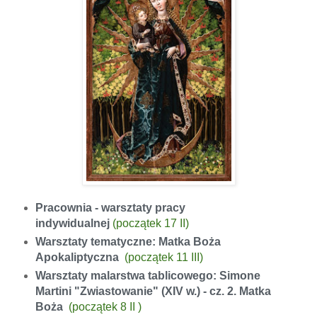
Pracownia - w
arsztaty pracy
indywidualnej
(początek 17 II)
Warsztaty tematyczne: Matka Boża
Apokaliptyczna
(
początek
11 III)
Warsztaty malarstwa tablicowego: Simone
Martini "Zwiastowanie" (XIV w.) - cz. 2. Matka
Boża
(
początek
8 II )