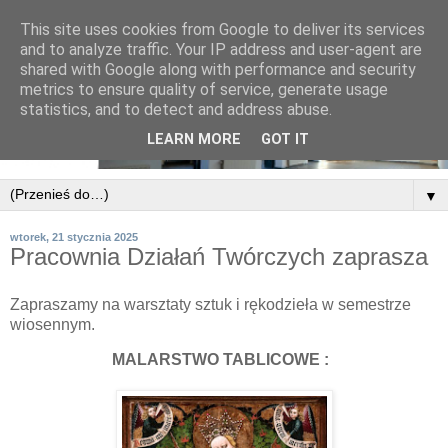
This site uses cookies from Google to deliver its services
and to analyze traffic. Your IP address and user-agent are
shared with Google along with performance and security
metrics to ensure quality of service, generate usage
statistics, and to detect and address abuse.
LEARN MORE
GOT IT
▼
wtorek, 21 stycznia 2025
Pracownia Działań Twórczych zaprasza
Zapraszamy na warsztaty sztuk i rękodzieła w semestrze
wiosennym.
MALARSTWO TABLICOWE :