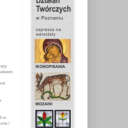
raży
solwent
rof.
e
ch w
urze i