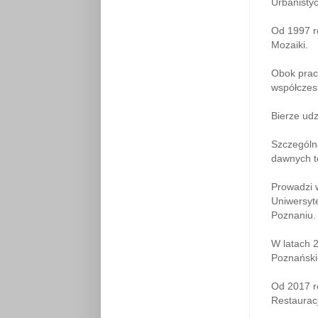
Urbanistyc
Od 1997 r
Mozaiki.
Obok prac
współcze
Bierze udz
Szczególną
dawnych t
Prowadzi w
Uniwersyt
Poznaniu.
W latach 2
Poznański
Od 2017 r
Restauracj