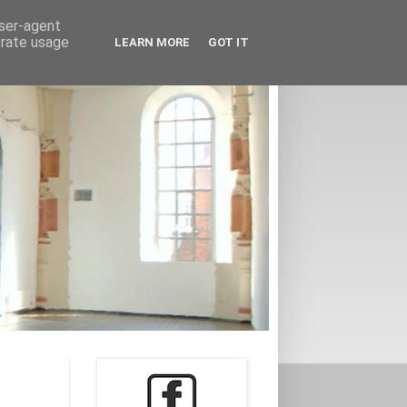
user-agent
erate usage
LEARN MORE
GOT IT