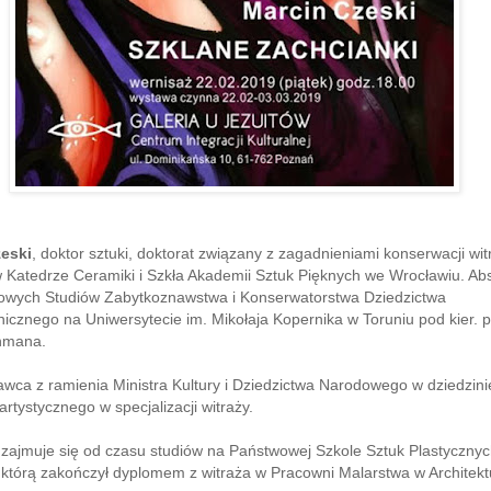
eski
, doktor sztuki, doktorat związany z zagadnieniami konserwacji wit
w Katedrze Ceramiki i Szkła Akademii Sztuk Pięknych we Wrocławiu. Ab
wych Studiów Zabytkoznawstwa i Konserwatorstwa Dziedzictwa
nicznego na Uniwersytecie im. Mikołaja Kopernika w Toruniu pod kier. p
hmana.
wca z ramienia Ministra Kultury i Dziedzictwa Narodowego w dziedzini
artystycznego w specjalizacji witraży.
 zajmuje się od czasu studiów na Państwowej Szkole Sztuk Plastyczny
którą zakończył dyplomem z witraża w Pracowni Malarstwa w Architekt