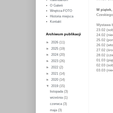
O Galerii
W piątek,
Wnętrza-FOTO
Czeskiego 
Historia miejsca
Kontakt
Wystawa b
23.02 (sob
Archiwum publikacji
24.02 (nie
25.02 (pon
►
2026
(11)
26.02 (wto
►
2025
(19)
27.02 (śro
►
2024
(20)
28.02 (czw
01.03 (pią
►
2023
(26)
02.03 (sob
►
2022
(2)
03.03 (nie
►
2021
(14)
►
2020
(14)
▼
2019
(15)
listopada
(3)
września
(1)
czerwca
(3)
maja
(3)