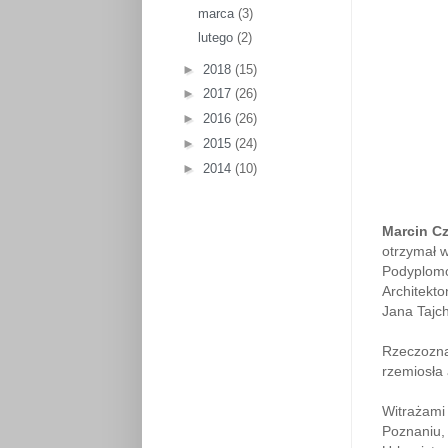
marca
(3)
lutego
(2)
►
2018
(15)
►
2017
(26)
►
2016
(26)
►
2015
(24)
►
2014
(10)
Marcin Cz
otrzymał 
Podyplomo
Architekto
Jana Tajc
Rzeczozna
rzemiosła 
Witrażami
Poznaniu, 