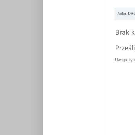
Autor:
DRO
Brak 
Prześl
Uwaga: tyl