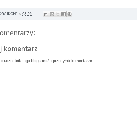
GA IKONY
o
03:09
komentarzy:
ij komentarz
ko uczestnik tego bloga może przesyłać komentarze.