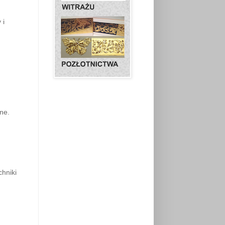
 i
ne.
chniki