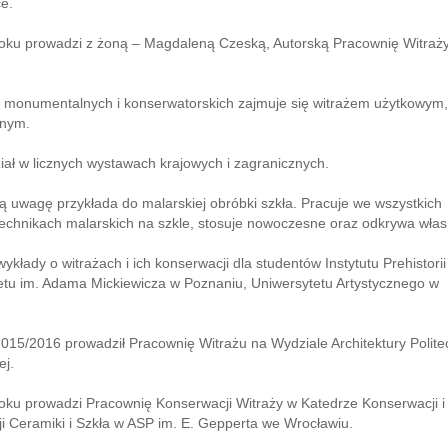
e.
oku prowadzi z żoną – Magdaleną Czeską, Autorską Pracownię Witraży
 monumentalnych i konserwatorskich zajmuje się witrażem użytkowym,
snym.
iał w licznych wystawach krajowych i zagranicznych.
 uwagę przykłada do malarskiej obróbki szkła. Pracuje we wszystkich
echnikach malarskich na szkle, stosuje nowoczesne oraz odkrywa włas
ykłady o witrażach i ich konserwacji dla studentów Instytutu Prehistorii
etu im. Adama Mickiewicza w Poznaniu, Uniwersytetu Artystycznego w
015/2016 prowadził Pracownię Witrażu na Wydziale Architektury Polite
ej.
oku prowadzi Pracownię Konserwacji Witraży w Katedrze Konserwacji i
i Ceramiki i Szkła w ASP im. E. Gepperta we Wrocławiu.