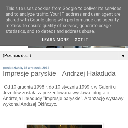
This site uses cookies from Google to deliver its services
and to analyze traffic. Your IP address and user-agent are
shared with Google along with performance and security
metrics to ensure quality of service, generate usage
statistics, and to detect and address abuse.
LEARN MORE
GOT IT
▼
poniedziałek, 15 września 2014
Impresje paryskie - Andrzej Haładuda
Od 10 grudnia 1998 r. do 10 stycznia 1999 r. w Galerii u
Jezuitów została zaprezentowana wystawa fotografii
Andrzeja Haładudy "Impresje paryskie". Aranżację wystawy
wykonał Andrzej Okińczyc.