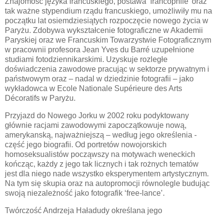
Znajomość języka francuskiego, postawa ‘francophile’ oraz
tak ważne stypendium rządu francuskiego, umożliwiły mu na
początku lat osiemdziesiątych rozpoczęcie nowego życia w
Paryżu. Zdobywa wykształcenie fotograficzne w Akademii
Paryskiej oraz we Francuskim Towarzystwie Fotograficznym
w pracownii profesora Jean Yves du Barré uzupełnione
studiami fotodziennikarskimi. Uzyskuje rozległe
doświadczenia zawodowe pracując w sektorze prywatnym i
państwowym oraz – nadal w dziedzinie fotografii – jako
wykładowca w Ecole Nationale Supérieure des Arts
Décoratifs w Paryżu.
Przyjazd do Nowego Jorku w 2002 roku podyktowany
głównie racjami zawodowymi zapoczątkowuje nową,
amerykanską, najważniejszą – według jego określenia -
część jego biografii. Od portretów nowojorskich
homoseksualistów począwszy na motywach weneckich
kończąc, każdy z jego tak licznych i tak rożnych tematów
jest dla niego nade wszystko eksperymentem artystycznym.
Na tym się skupia oraz na autopromocji równolegle budując
swoją niezależność jako fotografik ‘free-lance’.
Twórczość Andrzeja Haładudy określana jego