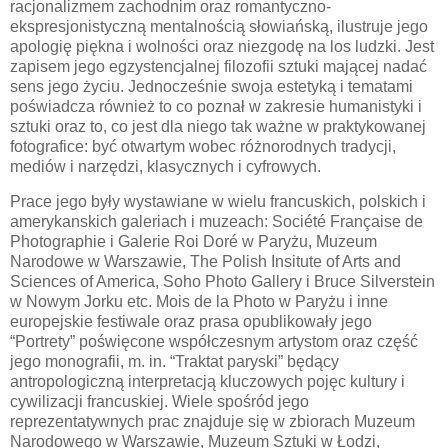
racjonalizmem zachodnim oraz romantyczno-
ekspresjonistyczną mentalnością słowiańską, ilustruje jego
apologię piękna i wolności oraz niezgodę na los ludzki. Jest
zapisem jego egzystencjalnej filozofii sztuki mającej nadać
sens jego życiu. Jednocześnie swoja estetyką i tematami
poświadcza również to co poznał w zakresie humanistyki i
sztuki oraz to, co jest dla niego tak ważne w praktykowanej
fotografice: być otwartym wobec różnorodnych tradycji,
mediów i narzędzi, klasycznych i cyfrowych.
Prace jego były wystawiane w wielu francuskich, polskich i
amerykanskich galeriach i muzeach: Société Française de
Photographie i Galerie Roi Doré w Paryżu, Muzeum
Narodowe w Warszawie, The Polish Insitute of Arts and
Sciences of America, Soho Photo Gallery i Bruce Silverstein
w Nowym Jorku etc. Mois de la Photo w Paryżu i inne
europejskie festiwale oraz prasa opublikowały jego
“Portrety” poświęcone współczesnym artystom oraz część
jego monografii, m. in. “Traktat paryski” będący
antropologiczną interpretacją kluczowych pojęc kultury i
cywilizacji francuskiej. Wiele spośród jego
reprezentatywnych prac znajduje się w zbiorach Muzeum
Narodowego w Warszawie, Muzeum Sztuki w Łodzi,