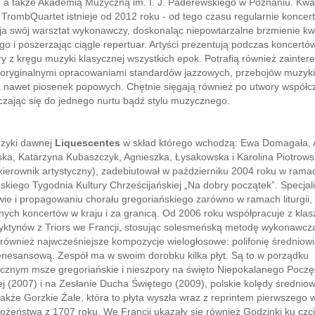
, a także Akademią Muzyczną im. I. J. Paderewskiego w Poznaniu. Kwa
rombQuartet istnieje od 2012 roku - od tego czasu regularnie koncert
ija swój warsztat wykonawczy, doskonaląc niepowtarzalne brzmienie kw
 i poszerzając ciągle repertuar. Artyści prezentują podczas koncertów
ry z kręgu muzyki klasycznej wszystkich epok. Potrafią również zainte
 oryginalnymi opracowaniami standardów jazzowych, przebojów muzyki
 a nawet piosenek popowych. Chętnie sięgają również po utwory współc
czając się do jednego nurtu bądź stylu muzycznego.
zyki dawnej
Liquescentes
w skład którego wchodzą: Ewa Domagała,
ka, Katarzyna Kubaszczyk, Agnieszka, Łysakowska i Karolina Piotrows
kierownik artystyczny), zadebiutował w październiku 2004 roku w rama
kiego Tygodnia Kultury Chrześcijańskiej „Na dobry początek”. Specjali
wie i propagowaniu chorału gregoriańskiego zarówno w ramach liturgii, j
nych koncertów w kraju i za granicą. Od 2006 roku współpracuje z kla
yktynów z Triors we Francji, stosując solesmeńską metodę wykonawcz
również najwcześniejsze kompozycje wielogłosowe: polifonię średniowi
nesansową. Zespół ma w swoim dorobku kilka płyt. Są to w porządku
icznym msze gregoriańskie i nieszpory na święto Niepokalanego Poczę
j (2007) i na Zesłanie Ducha Świętego (2009), polskie kolędy średnio
także Gorzkie Żale, która to płyta wyszła wraz z reprintem pierwszego
ożeństwa z 1707 roku. We Francji ukazały się również Godzinki ku czci