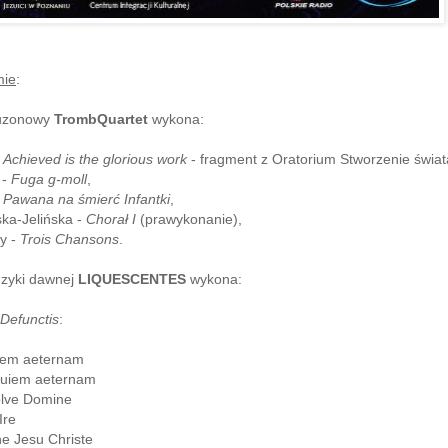
mie
:
puzonowy
TrombQuartet
wykona:
-
Achieved is the glorious work
- fragment z Oratorium Stworzenie świat
 -
Fuga g-moll
,
-
Pawana na śmierć Infantki
,
ska-Jelińska -
Chorał I
(prawykonanie),
y -
Trois Chansons
.
zyki dawnej
LIQUESCENTES
wykona:
Defunctis
:
uiem aeternam
quiem aeternam
olve Domine
Ire
ne Jesu Christe