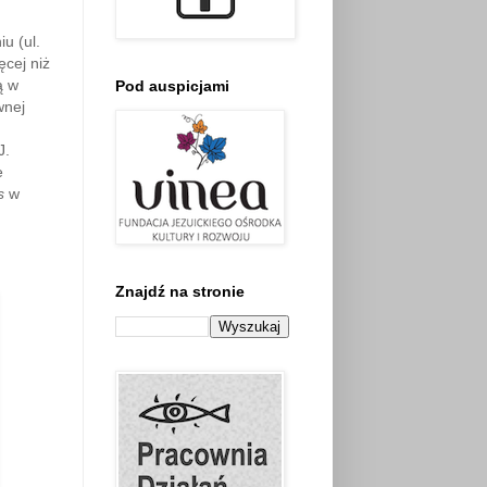
u (ul.
cej niż
ą w
Pod auspicjami
wnej
J.
e
s
w
Znajdź na stronie