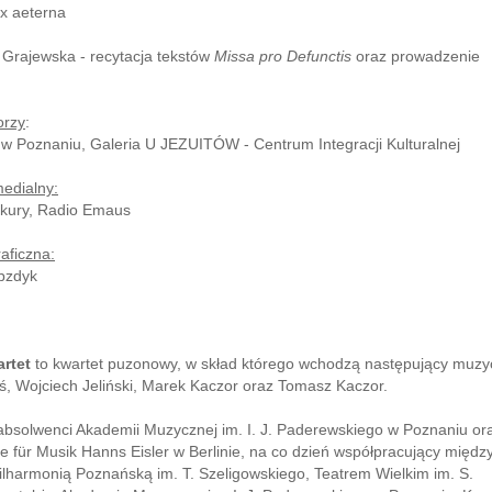
x aeterna
 Grajewska - recytacja tekstów
Missa pro Defunctis
oraz prowadzenie
orzy
:
 w Poznaniu, Galeria U JEZUITÓW - Centrum Integracji Kulturalnej
medialny:
kury, Radio Emaus
aficzna:
bzdyk
rtet
to kwartet puzonowy, w skład którego wchodzą następujący muzy
ś, Wojciech Jeliński, Marek Kaczor oraz Tomasz Kaczor.
 absolwenci Akademii Muzycznej im. I. J. Paderewskiego w Poznaniu or
 für Musik Hanns Eisler w Berlinie, na co dzień współpracujący międz
ilharmonią Poznańską im. T. Szeligowskiego, Teatrem Wielkim im. S.