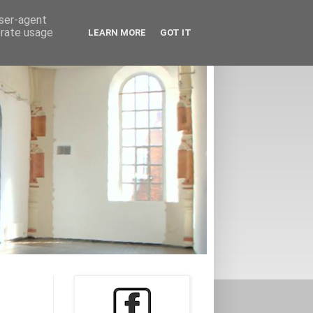
user-agent
erate usage
LEARN MORE
GOT IT