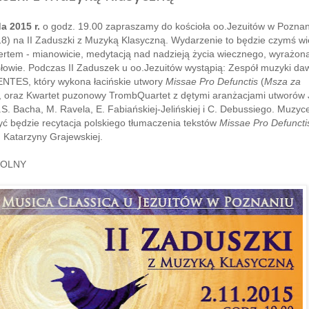
a 2015 r.
o godz. 19.00 zapraszamy do kościoła oo.Jezuitów w Poznani
8) na II Zaduszki z Muzyką Klasyczną. Wydarzenie to będzie czymś wię
certem - mianowicie, medytacją nad nadzieją życia wiecznego, wyrażon
słowie. Podczas II Zaduszek u oo.Jezuitów wystąpią: Zespół muzyki da
TES, który wykona łacińskie utwory
Missae Pro Defunctis
(
Msza za
, oraz Kwartet puzonowy TrombQuartet z dętymi aranżacjami utworów 
S. Bacha, M. Ravela, E. Fabiańskiej-Jelińskiej i C. Debussiego. Muzyc
yć będzie recytacja polskiego tłumaczenia tekstów
Missae Pro Defuncti
 Katarzyny Grajewskiej.
WOLNY