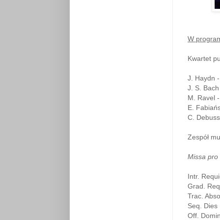
W progra
Kwartet 
J. Haydn 
J. S. Bach
M. Ravel 
E. Fabiań
C. Debuss
Zespół mu
Missa pro 
Intr. Req
Grad. Re
Trac. Abs
Seq. Dies 
Off. Domi