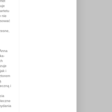
rtet
uje
artetu
 nie
resować
zesne,
 Anna
ka-
ch
zuje
ak i
sztorem
ą.
eczną i
cia
wieczne
 wydania