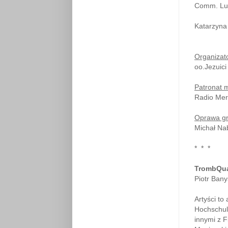
Comm. Lu
Katarzyna
Organizat
oo.Jezuici
Patronat 
Radio Mer
Oprawa gr
Michał Na
* * *
TrombQua
Piotr Bany
Artyści to
Hochschule
innymi z F