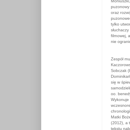
Moniuszki
puzonowy T
oraz rozw
puzonowego
tylko utwo
słuchaczy
filmowej,
nie ograni
Zespół mu
Kaczorows
Sobczak (
Dominikańs
się w śpie
samodziel
oo. bened
Wykonuje 
wczesnore
chronolog
Matki Boże
(2012), a 
tekstu nab